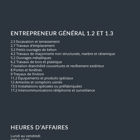
ENTREPRENEUR GÉNÉRAL 1.2 ET 1.3
2.5 Excavation et terrassement
2.7 Travaux d'emplacement
3.2 Petits ouvrages de béton
4.2 Travaux de maçonnerie non structurale, marbre et céramique
5.2 Ouvrages métalliques
6.2 Travaux de bois et plastique
7 Isolation étanchéité couvertures et revêtement extérieur
8 Portes et fenêtres
9 Travaux de finition
11.2 Équipements et produits spéciaux
12 Armoires et comptoirs usinés
13.5 Installations spéciales ou préfabriquées
17.2 Intercommunications téléphonie et surveillance
HEURES D’AFFAIRES
Lundi au vendredi
9:00 à 16:00