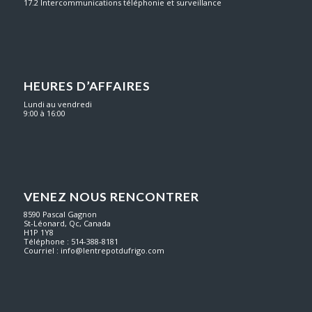
17.2 Intercommunications téléphonie et surveillance
HEURES D’AFFAIRES
Lundi au vendredi
9:00 à 16:00
VENEZ NOUS RENCONTRER
8590 Pascal Gagnon
St-Léonard, Qc, Canada
H1P 1Y8
Téléphone : 514-388-8181
Courriel :
info@lentrepotdufrigo.com