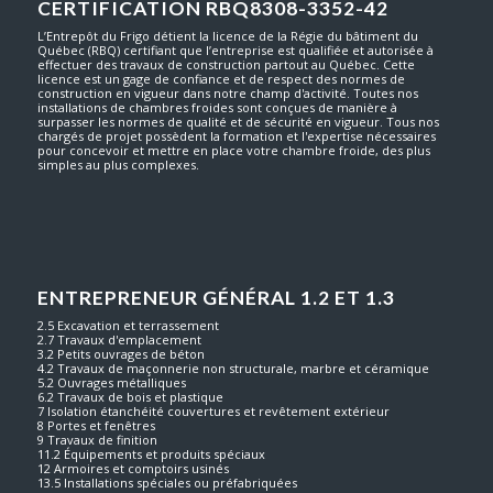
CERTIFICATION RBQ8308-3352-42
L’Entrepôt du Frigo détient la licence de la Régie du bâtiment du
Québec (RBQ) certifiant que l’entreprise est qualifiée et autorisée à
effectuer des travaux de construction partout au Québec. Cette
licence est un gage de confiance et de respect des normes de
construction en vigueur dans notre champ d'activité. Toutes nos
installations de chambres froides sont conçues de manière à
surpasser les normes de qualité et de sécurité en vigueur. Tous nos
chargés de projet possèdent la formation et l'expertise nécessaires
pour concevoir et mettre en place votre chambre froide, des plus
simples au plus complexes.
ENTREPRENEUR GÉNÉRAL 1.2 ET 1.3
2.5 Excavation et terrassement
2.7 Travaux d'emplacement
3.2 Petits ouvrages de béton
4.2 Travaux de maçonnerie non structurale, marbre et céramique
5.2 Ouvrages métalliques
6.2 Travaux de bois et plastique
7 Isolation étanchéité couvertures et revêtement extérieur
8 Portes et fenêtres
9 Travaux de finition
11.2 Équipements et produits spéciaux
12 Armoires et comptoirs usinés
13.5 Installations spéciales ou préfabriquées