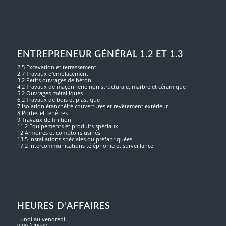
ENTREPRENEUR GÉNÉRAL 1.2 ET 1.3
2.5 Excavation et terrassement
2.7 Travaux d'emplacement
3.2 Petits ouvrages de béton
4.2 Travaux de maçonnerie non structurale, marbre et céramique
5.2 Ouvrages métalliques
6.2 Travaux de bois et plastique
7 Isolation étanchéité couvertures et revêtement extérieur
8 Portes et fenêtres
9 Travaux de finition
11.2 Équipements et produits spéciaux
12 Armoires et comptoirs usinés
13.5 Installations spéciales ou préfabriquées
17.2 Intercommunications téléphonie et surveillance
HEURES D’AFFAIRES
Lundi au vendredi
9:00 à 16:00