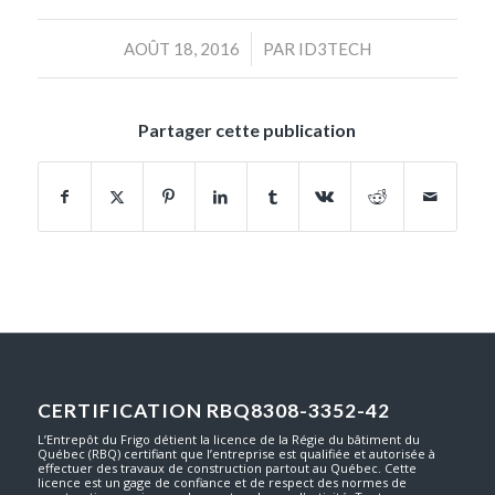
/
AOÛT 18, 2016
PAR
ID3TECH
Partager cette publication
CERTIFICATION RBQ8308-3352-42
L’Entrepôt du Frigo détient la licence de la Régie du bâtiment du
Québec (RBQ) certifiant que l’entreprise est qualifiée et autorisée à
effectuer des travaux de construction partout au Québec. Cette
licence est un gage de confiance et de respect des normes de