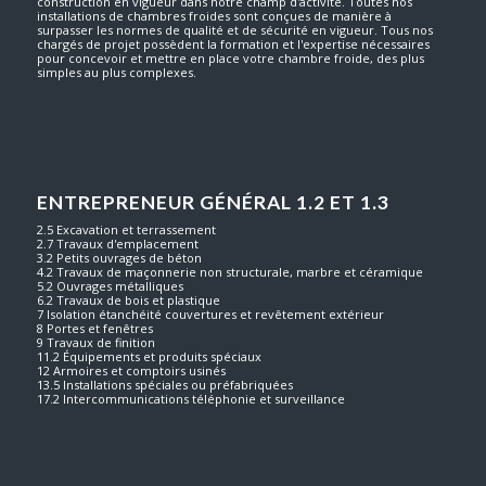
construction en vigueur dans notre champ d'activité. Toutes nos
installations de chambres froides sont conçues de manière à
surpasser les normes de qualité et de sécurité en vigueur. Tous nos
chargés de projet possèdent la formation et l'expertise nécessaires
pour concevoir et mettre en place votre chambre froide, des plus
simples au plus complexes.
ENTREPRENEUR GÉNÉRAL 1.2 ET 1.3
2.5 Excavation et terrassement
2.7 Travaux d'emplacement
3.2 Petits ouvrages de béton
4.2 Travaux de maçonnerie non structurale, marbre et céramique
5.2 Ouvrages métalliques
6.2 Travaux de bois et plastique
7 Isolation étanchéité couvertures et revêtement extérieur
8 Portes et fenêtres
9 Travaux de finition
11.2 Équipements et produits spéciaux
12 Armoires et comptoirs usinés
13.5 Installations spéciales ou préfabriquées
17.2 Intercommunications téléphonie et surveillance